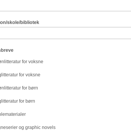
tion/skole/bibliotek
breve
nlitteratur for voksne
litteratur for voksne
nlitteratur for børn
litteratur for børn
lematerialer
neserier og graphic novels