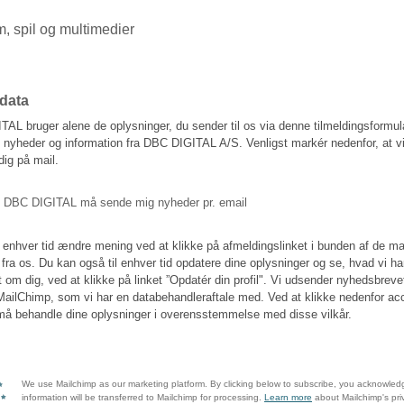
m, spil og multimedier
data
AL bruger alene de oplysninger, du sender til os via denne tilmeldingsformular
 nyheder og information fra DBC DIGITAL A/S. Venligst markér nedenfor, at v
dig på mail.
, DBC DIGITAL må sende mig nyheder pr. email
l enhver tid ændre mening ved at klikke på afmeldingslinket i bunden af de ma
fra os. Du kan også til enhver tid opdatere dine oplysninger og se, hvad vi ha
et om dig, ved at klikke på linket ”Opdatér din profil". Vi udsender nyhedsbreve
MailChimp, som vi har en databehandleraftale med. Ved at klikke nedenfor ac
 må behandle dine oplysninger i overensstemmelse med disse vilkår.
We use Mailchimp as our marketing platform. By clicking below to subscribe, you acknowled
information will be transferred to Mailchimp for processing.
Learn more
about Mailchimp's pri