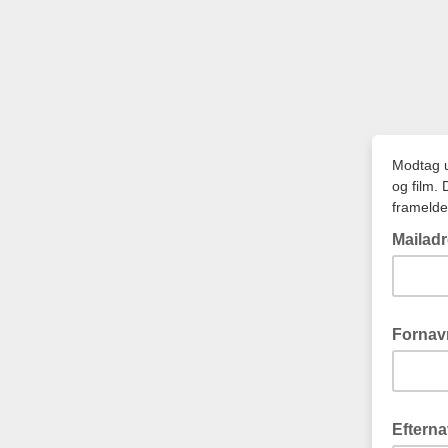
Modtag u
og film.
framelde
Mailad
Fornav
Eftern