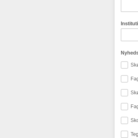
Institu
Nyheds
Skø
Fag
Skø
Fag
Sko
Teg