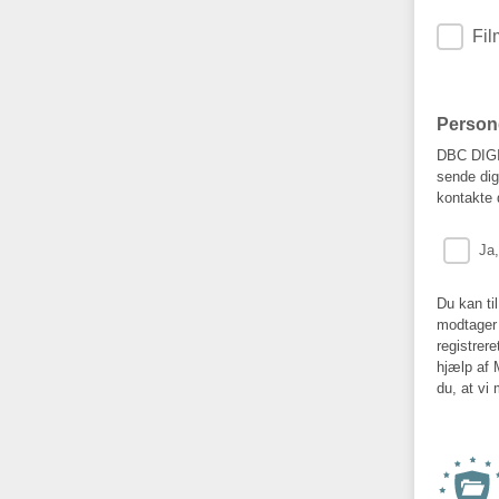
Fil
Person
DBC DIGIT
sende dig
kontakte 
Ja
Du kan ti
modtager 
registrer
hjælp af 
du, at vi