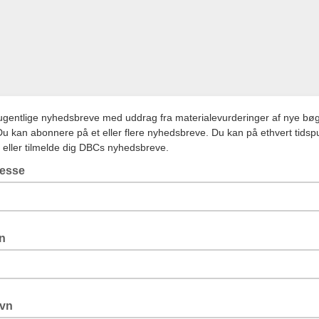
gentlige nyhedsbreve med uddrag fra materialevurderinger af nye bøge
 Du kan abonnere på et eller flere nyhedsbreve. Du kan på ethvert tidsp
 eller tilmelde dig DBCs nyhedsbreve.
resse
n
avn