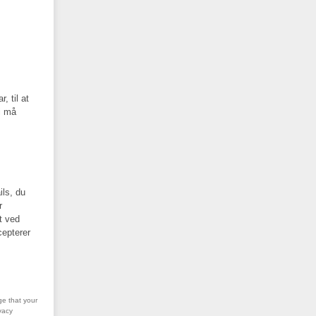
, til at
i må
ils, du
r
t ved
cepterer
ge that your
vacy